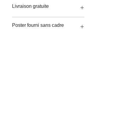
Livraison gratuite
Poster fourni sans cadre
© 2023 par Léa Scappini
Conditions générales de vente
Politique de confidentialité
Politique en matière de cookies