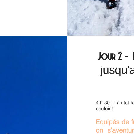
- 
Jour 2
jusqu'
4 h 30
: très tôt 
couloir
!
Equipés de fr
on s'aventu