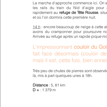
La marche d'approche commence ici. On su
les rails du train du Nid d'aigle pour a
rapidement au
refuge de Tête Rousse
, sit
et où l'on dormira cette première nuit.
14 h
: encore beaucoup de neige à cette al
avons du cramponner pour poursuivre no
Arrivée au refuge après un rapide piq
ue-ni
L'impressionnant
couloir du Go
fait face désormais (couloir de
mais il est, cette fois, bien enne
Très peu de chutes de pierres sont observ
là
, mis à part quelques unes à 18h.
Distance
: 5, 81 km
D +
: 1 379 m