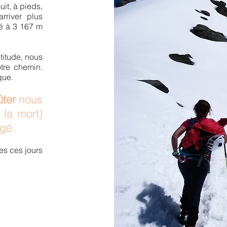
it, à pieds,
rriver plus
ué à 3 167 m
titude, nous
tre chemin.
que.
ûter
nous
 la mort)
igé.
ées
ces jours