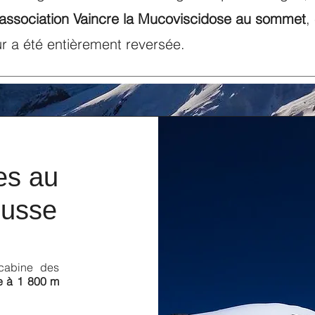
'association Vaincre la Mucoviscidose au sommet
,
ur a été entièrement reversée.
es au
ousse
écabine des
e à 1 800 m