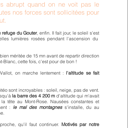
s abrupt quand on ne voit pas le
utes nos forces sont sollicitées pour
out.
u refuge du Gouter
, enfin. Il fait jour, le soleil s'est
lles lumières rosées pendant l'ascension du
bien méritée de 15 mn avant de repartir direction
t-Blan
c, cette fois, c'est pour de bon !
Vallot, on marche lentement :
l'altitude se fait
éo sont incroyables : soleil, neige, pas de vent.
jusqu'à
la barre des 4 200 m
d'altitude qui m'avait
er la tête au Mont-Rose. Nausées constantes et
sent :
le mal des montagnes
s'installe, du au
ne.
proche, qu'il faut continuer.
Motivés par notre