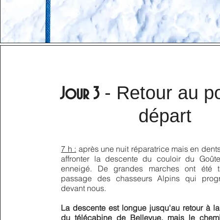
- Retour au po
Jour 3
départ
7 h :
après une nuit réparatrice mais en dents 
affronter la descente du couloir du Goût
enneigé. De grandes marches ont été ta
passage des chasseurs Alpins qui progre
devant nous.
La descente est longue jusqu'au retour
à la
du télécabine de Belle
vue, mais le chemi