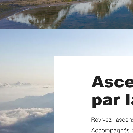
Asce
par 
Revivez l'asce
Accompagnés pa