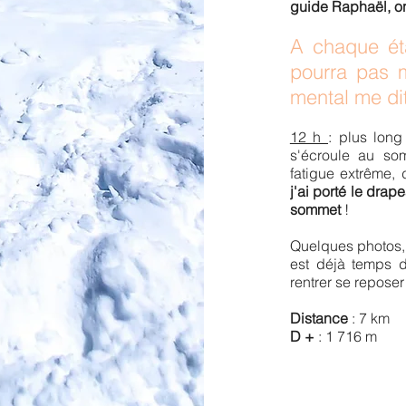
guide Raphaël, on
A chaque ét
pourra pas m
mental me dit
12 h
: plus long
s'écroule au so
fatigue extrême,
j'ai porté le dra
sommet
!
Quelques photos, 
est déjà temps 
rentrer se repose
Distance
: 7
k
m
D +
: 1 716 m