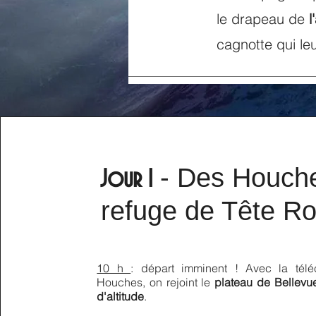
le drapeau de
l
cagnotte qui le
- Des Houch
Jour 1
refuge de Tête R
10 h
: départ imminent ! Avec la tél
Houches, on rejoint le
plateau de Bellevu
d'altitude
.