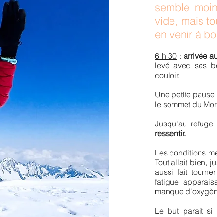
semble moin
vide, mais to
en venir à b
6 h 30
:
arrivée a
levé avec ses be
couloir.
Une petite pause 
le sommet du Mon
Jusqu'au refu
ge 
ressentir.
Les conditions mét
Tout alla
it bien, 
aussi fait tourn
fatigue apparais
manque d'oxygè
Le but parait si 