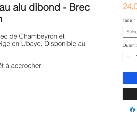
au alu dibond - Brec
24,
n
Taille
*
Sélec
rec de Chambeyron et
eige en Ubaye. Disponible au
Quantit
êt à accrocher