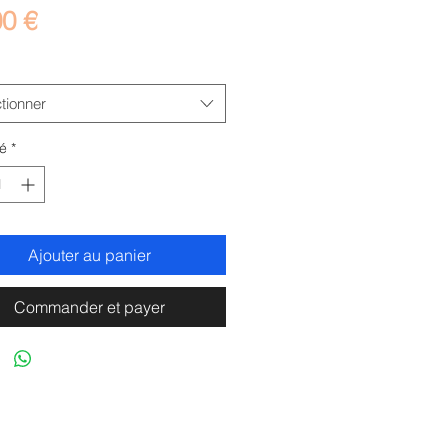
Prix
00 €
tionner
é
*
Ajouter au panier
Commander et payer